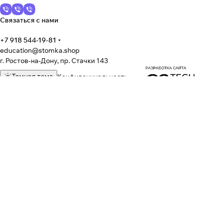
Связаться с нами
+7 918 544-19-81
education@stomka.shop
г. Ростов-на-Дону, пр. Стачки 143
Темная тема
Конфиденциальность
© 2026 Стомка – оборудование для стоматологических клиник и
учебный центр* для стоматологов
* Учебный центр СТОМКА (ИП Затула О.В.) оказывает информационно-консультационные услуги
На информационном ресурсе применяются
рекомендательные
технологии
.
Все ресурсы сайта stomka.shop, включая (но не ограничиваясь)
текстовую, графическую, фотографическую и видео информацию,
структуру, дизайн и оформление страниц, доменное имя,
фирменное наименование являются объектами авторского права
и прав на интеллектуальную собственность, защищены