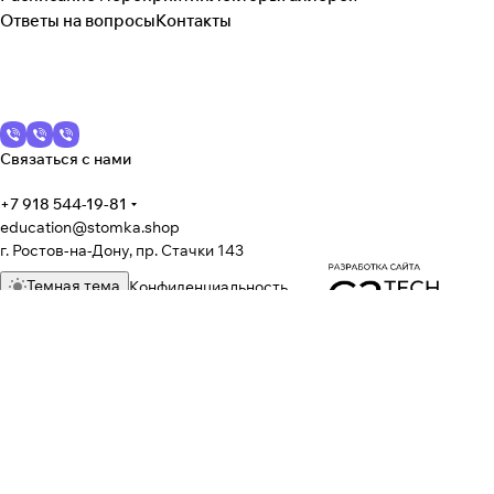
Ответы на вопросы
Контакты
Связаться с нами
+7 918 544-19-81
education@stomka.shop
г. Ростов-на-Дону, пр. Стачки 143
Темная тема
Конфиденциальность
© 2026 Стомка – оборудование для стоматологических клиник и
учебный центр* для стоматологов
* Учебный центр СТОМКА (ИП Затула О.В.) оказывает информационно-консультационные услуги
На информационном ресурсе применяются
рекомендательные
технологии
.