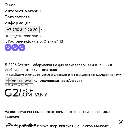
О нас
Интернет-магазин
Покупателям
Информация
+7 950 842-20-20
office@stomka.shop
г. Ростов-на-Дону, пр. Стачки 143
© 2026 Стомка – оборудование для стоматологических клиник и
учебный центр* для стоматологов
* Учебный центр СТОМКА (ИП Затула О.В.) оказывает информационно-консультационные услуги
Темная тема
Конфиденциальность
Оферта
На информационном ресурсе применяются
рекомендательные
технологии
.
Файлы cookie
Все ресурсы сайта stomka.shop, включая (но не ограничиваясь)