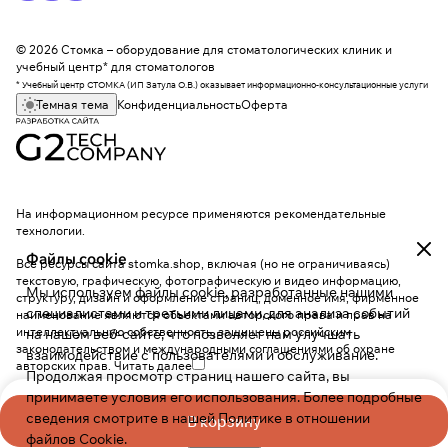
© 2026 Стомка – оборудование для стоматологических клиник и
учебный центр* для стоматологов
* Учебный центр СТОМКА (ИП Затула О.В.) оказывает информационно-консультационные услуги
Темная тема
Конфиденциальность
Оферта
На информационном ресурсе применяются
рекомендательные
технологии
.
Файлы cookie
Все ресурсы сайта stomka.shop, включая (но не ограничиваясь)
текстовую, графическую, фотографическую и видео информацию,
Мы используем файлы cookie, разработанные нашими
структуру, дизайн и оформление страниц, доменное имя, фирменное
специалистами и третьими лицами, для анализа событий
наименование являются объектами авторского права и прав на
интеллектуальную собственность, защищены российским
на нашем веб-сайте, что позволяет нам улучшать
законодательством и международными соглашениями об охране
взаимодействие с пользователями и обслуживание.
авторских прав.
Читать далее
Продолжая просмотр страниц нашего сайта, вы
принимаете условия его использования. Более подробные
сведения смотрите в нашей
Политике в отношении
В корзину
файлов Cookie
.