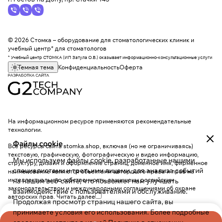
© 2026 Стомка – оборудование для стоматологических клиник и
учебный центр* для стоматологов
* Учебный центр СТОМКА (ИП Затула О.В.) оказывает информационно-консультационные услуги
Темная тема
Конфиденциальность
Оферта
На информационном ресурсе применяются
рекомендательные
технологии
.
Файлы cookie
Все ресурсы сайта stomka.shop, включая (но не ограничиваясь)
текстовую, графическую, фотографическую и видео информацию,
Мы используем файлы cookie, разработанные нашими
структуру, дизайн и оформление страниц, доменное имя, фирменное
специалистами и третьими лицами, для анализа событий
наименование являются объектами авторского права и прав на
интеллектуальную собственность, защищены российским
на нашем веб-сайте, что позволяет нам улучшать
законодательством и международными соглашениями об охране
взаимодействие с пользователями и обслуживание.
авторских прав.
Читать далее
Продолжая просмотр страниц нашего сайта, вы
принимаете условия его использования. Более подробные