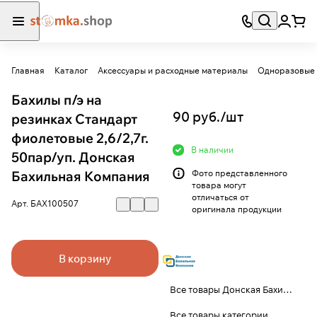
Главная
Каталог
Аксессуары и расходные материалы
Одноразовые 
Бахилы п/э на
90 руб./
шт
резинках Стандарт
фиолетовые 2,6/2,7г.
В наличии
50пар/уп. Донская
Бахильная Компания
Фото представленного
товара могут
отличаться от
Арт.
БАХ100507
оригинала продукции
В корзину
Все товары Донская Бахильная Компания
Все товары категории