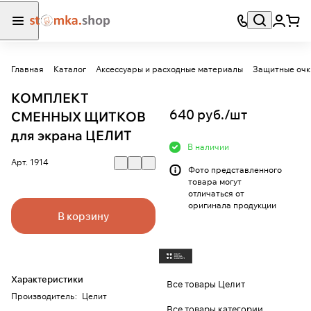
Главная
Каталог
Аксессуары и расходные материалы
Защитные очк
КОМПЛЕКТ
640 руб./
шт
СМЕННЫХ ЩИТКОВ
для экрана ЦЕЛИТ
В наличии
Арт.
1914
Фото представленного
товара могут
отличаться от
оригинала продукции
В корзину
Характеристики
Все товары Целит
Производитель
:
Целит
Все товары категории