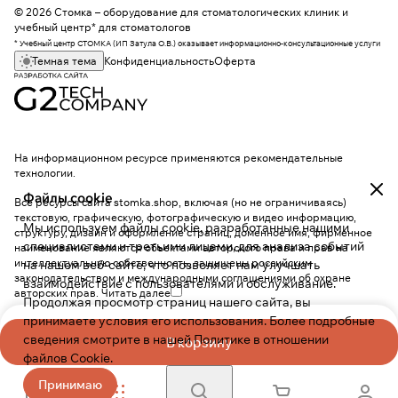
© 2026 Стомка – оборудование для стоматологических клиник и
учебный центр* для стоматологов
* Учебный центр СТОМКА (ИП Затула О.В.) оказывает информационно-консультационные услуги
Темная тема
Конфиденциальность
Оферта
На информационном ресурсе применяются
рекомендательные
технологии
.
Файлы cookie
Все ресурсы сайта stomka.shop, включая (но не ограничиваясь)
текстовую, графическую, фотографическую и видео информацию,
Мы используем файлы cookie, разработанные нашими
структуру, дизайн и оформление страниц, доменное имя, фирменное
специалистами и третьими лицами, для анализа событий
наименование являются объектами авторского права и прав на
интеллектуальную собственность, защищены российским
на нашем веб-сайте, что позволяет нам улучшать
законодательством и международными соглашениями об охране
взаимодействие с пользователями и обслуживание.
авторских прав.
Читать далее
Продолжая просмотр страниц нашего сайта, вы
принимаете условия его использования. Более подробные
сведения смотрите в нашей
Политике в отношении
В корзину
файлов Cookie
.
Принимаю