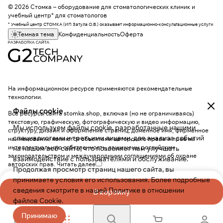
© 2026 Стомка – оборудование для стоматологических клиник и
учебный центр* для стоматологов
* Учебный центр СТОМКА (ИП Затула О.В.) оказывает информационно-консультационные услуги
Темная тема
Конфиденциальность
Оферта
На информационном ресурсе применяются
рекомендательные
технологии
.
Файлы cookie
Все ресурсы сайта stomka.shop, включая (но не ограничиваясь)
текстовую, графическую, фотографическую и видео информацию,
Мы используем файлы cookie, разработанные нашими
структуру, дизайн и оформление страниц, доменное имя, фирменное
специалистами и третьими лицами, для анализа событий
наименование являются объектами авторского права и прав на
интеллектуальную собственность, защищены российским
на нашем веб-сайте, что позволяет нам улучшать
законодательством и международными соглашениями об охране
взаимодействие с пользователями и обслуживание.
авторских прав.
Читать далее
Продолжая просмотр страниц нашего сайта, вы
принимаете условия его использования. Более подробные
сведения смотрите в нашей
Политике в отношении
В корзину
файлов Cookie
.
Принимаю