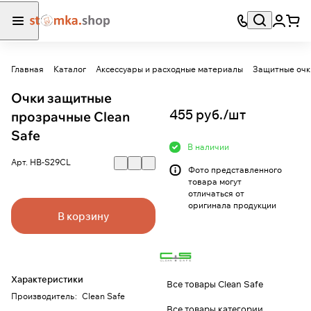
Главная
Каталог
Аксессуары и расходные материалы
Защитные очк
Очки защитные
455 руб./
шт
прозрачные Clean
Safe
В наличии
Арт.
HB-S29CL
Фото представленного
товара могут
отличаться от
оригинала продукции
В корзину
Характеристики
Все товары Clean Safe
Производитель
:
Clean Safe
Все товары категории