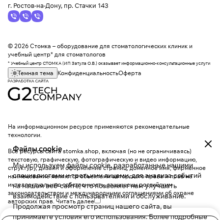
г. Ростов-на-Дону, пр. Стачки 143
© 2026 Стомка – оборудование для стоматологических клиник и
учебный центр* для стоматологов
* Учебный центр СТОМКА (ИП Затула О.В.) оказывает информационно-консультационные услуги
Темная тема
Конфиденциальность
Оферта
На информационном ресурсе применяются
рекомендательные
технологии
.
Файлы cookie
Все ресурсы сайта stomka.shop, включая (но не ограничиваясь)
текстовую, графическую, фотографическую и видео информацию,
Мы используем файлы cookie, разработанные нашими
структуру, дизайн и оформление страниц, доменное имя, фирменное
специалистами и третьими лицами, для анализа событий
наименование являются объектами авторского права и прав на
интеллектуальную собственность, защищены российским
на нашем веб-сайте, что позволяет нам улучшать
законодательством и международными соглашениями об охране
взаимодействие с пользователями и обслуживание.
авторских прав.
Читать далее
Продолжая просмотр страниц нашего сайта, вы
принимаете условия его использования. Более подробные