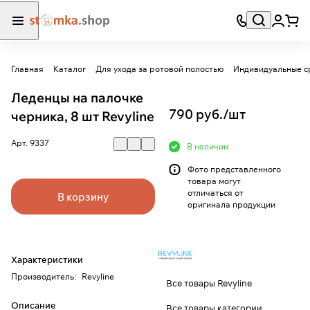
Главная
Каталог
Для ухода за ротовой полостью
Индивидуальные с
Леденцы на палочке
790 руб./
шт
черника, 8 шт Revyline
Арт.
9337
В наличии
Фото представленного
товара могут
отличаться от
В корзину
оригинала продукции
Характеристики
Производитель
:
Revyline
Все товары Revyline
Описание
Все товары категории