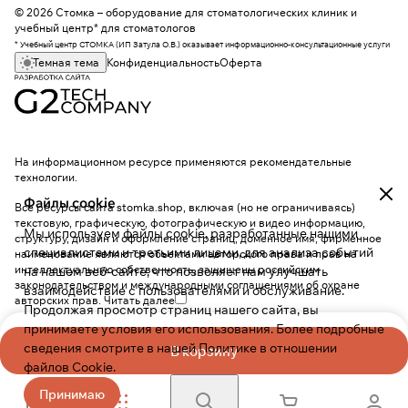
© 2026 Стомка – оборудование для стоматологических клиник и
учебный центр* для стоматологов
* Учебный центр СТОМКА (ИП Затула О.В.) оказывает информационно-консультационные услуги
Темная тема
Конфиденциальность
Оферта
На информационном ресурсе применяются
рекомендательные
технологии
.
Файлы cookie
Все ресурсы сайта stomka.shop, включая (но не ограничиваясь)
текстовую, графическую, фотографическую и видео информацию,
Мы используем файлы cookie, разработанные нашими
структуру, дизайн и оформление страниц, доменное имя, фирменное
специалистами и третьими лицами, для анализа событий
наименование являются объектами авторского права и прав на
интеллектуальную собственность, защищены российским
на нашем веб-сайте, что позволяет нам улучшать
законодательством и международными соглашениями об охране
взаимодействие с пользователями и обслуживание.
авторских прав.
Читать далее
Продолжая просмотр страниц нашего сайта, вы
принимаете условия его использования. Более подробные
сведения смотрите в нашей
Политике в отношении
В корзину
файлов Cookie
.
Принимаю