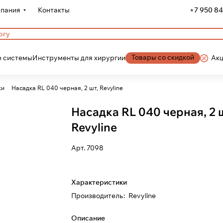
пания
Контакты
+7 950 84
Товары со скидкой
 системы
Инструменты для хирургии
Ак
ки
Насадка RL 040 черная, 2 шт, Revyline
Насадка RL 040 черная, 2 
Revyline
Арт.
7098
Характеристики
Производитель
:
Revyline
Описание