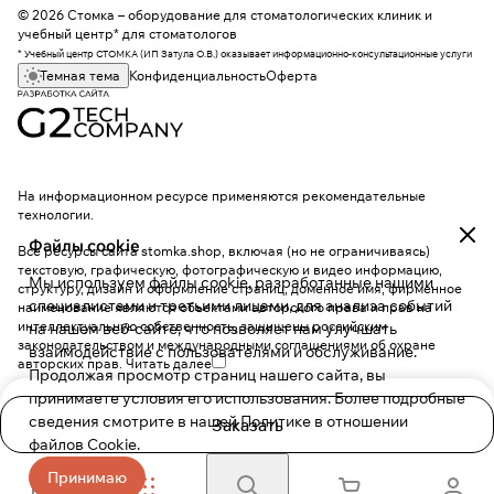
© 2026 Стомка – оборудование для стоматологических клиник и
учебный центр* для стоматологов
* Учебный центр СТОМКА (ИП Затула О.В.) оказывает информационно-консультационные услуги
Темная тема
Конфиденциальность
Оферта
На информационном ресурсе применяются
рекомендательные
технологии
.
Файлы cookie
Все ресурсы сайта stomka.shop, включая (но не ограничиваясь)
текстовую, графическую, фотографическую и видео информацию,
Мы используем файлы cookie, разработанные нашими
структуру, дизайн и оформление страниц, доменное имя, фирменное
специалистами и третьими лицами, для анализа событий
наименование являются объектами авторского права и прав на
интеллектуальную собственность, защищены российским
на нашем веб-сайте, что позволяет нам улучшать
законодательством и международными соглашениями об охране
взаимодействие с пользователями и обслуживание.
авторских прав.
Читать далее
Продолжая просмотр страниц нашего сайта, вы
принимаете условия его использования. Более подробные
сведения смотрите в нашей
Политике в отношении
Заказать
файлов Cookie
.
Принимаю