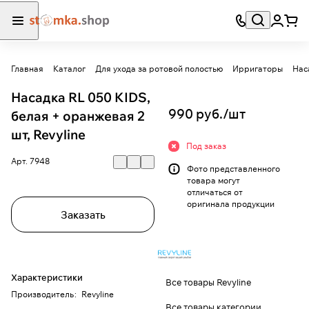
Главная
Каталог
Для ухода за ротовой полостью
Ирригаторы
Нас
Насадка RL 050 KIDS,
990 руб./
шт
белая + оранжевая 2
шт, Revyline
Под заказ
Арт.
7948
Фото представленного
товара могут
отличаться от
оригинала продукции
Заказать
Характеристики
Все товары Revyline
Производитель
:
Revyline
Все товары категории