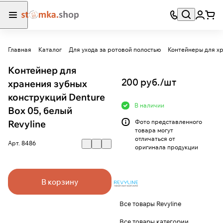
Главная
Каталог
Для ухода за ротовой полостью
Контейнеры для хр
Контейнер для
200 руб./
шт
хранения зубных
конструкций Denture
В наличии
Box 05, белый
Revyline
Фото представленного
товара могут
отличаться от
Арт.
8486
оригинала продукции
В корзину
Все товары Revyline
Все товары категории