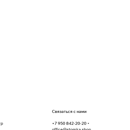
я
Связаться с нами
тр
+7 950 842-20-20
office@stomka.shop