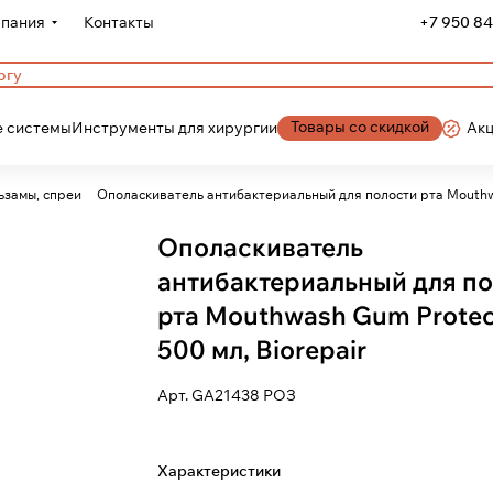
пания
Контакты
+7 950 84
Товары со скидкой
 системы
Инструменты для хирургии
Ак
ьзамы, спреи
Ополаскиватель антибактериальный д
Ополаскиватель
антибактериальный для п
рта Mouthwash Gum Protec
500 мл, Biorepair
Арт.
GA21438 РОЗ
Характеристики