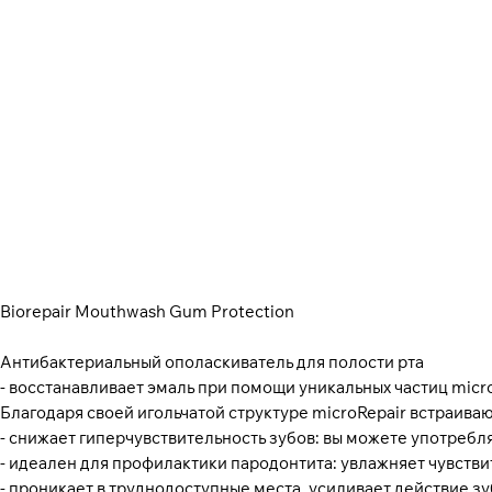
Biorepair Mouthwash Gum Protection
Антибактериальный ополаскиватель для полости рта
- восстанавливает эмаль при помощи уникальных частиц micro
Благодаря своей игольчатой структуре microRepair встраива
- снижает гиперчувствительность зубов: вы можете употреб
- идеален для профилактики пародонтита: увлажняет чувств
- проникает в труднодоступные места, усиливает действие зу