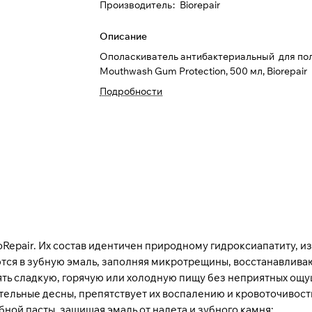
Производитель
:
Biorepair
Описание
Ополаскиватель антибактериальный для по
Mouthwash Gum Protection, 500 мл, Biorepair
Подробности
Repair. Их состав идентичен природному гидроксиапатиту, из 
ются в зубную эмаль, заполняя микротрещины, восстанавливаю
лять сладкую, горячую или холодную пищу без неприятных ощ
ительные десны, препятствует их воспалению и кровоточивос
бной пасты, защищая эмаль от налета и зубного камня;