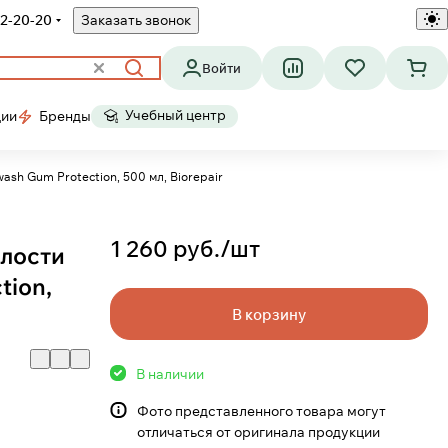
2-20-20
Заказать звонок
Войти
Учебный центр
ции
Бренды
ля полости рта Mouthwash Gum Protection, 500 мл, Biorepair
1 260 руб./
шт
олости
tion,
В корзину
В наличии
Фото представленного товара могут
отличаться от оригинала продукции