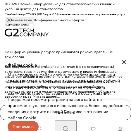
© 2026 Стомка – оборудование для стоматологических клиник и
учебный центр* для стоматологов
* Учебный центр СТОМКА (ИП Затула О.В.) оказывает информационно-консультационные услуги
Темная тема
Конфиденциальность
Оферта
На информационном ресурсе применяются
рекомендательные
технологии
.
Файлы cookie
Все ресурсы сайта stomka.shop, включая (но не ограничиваясь)
текстовую, графическую, фотографическую и видео информацию,
Мы используем файлы cookie, разработанные нашими
структуру, дизайн и оформление страниц, доменное имя, фирменное
специалистами и третьими лицами, для анализа событий
наименование являются объектами авторского права и прав на
интеллектуальную собственность, защищены российским
на нашем веб-сайте, что позволяет нам улучшать
законодательством и международными соглашениями об охране
взаимодействие с пользователями и обслуживание.
авторских прав.
Читать далее
Продолжая просмотр страниц нашего сайта, вы
принимаете условия его использования. Более подробные
сведения смотрите в нашей
Политике в отношении
Заказать
файлов Cookie
.
Принимаю