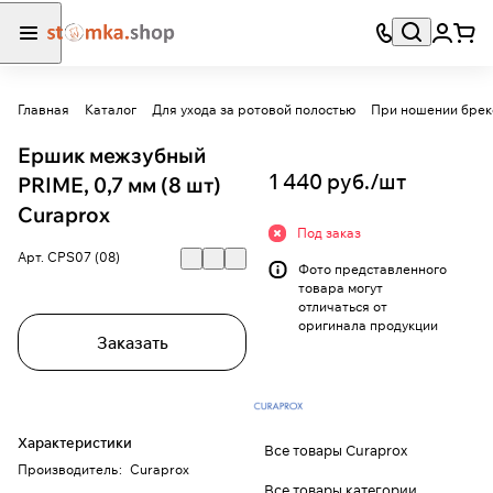
Главная
Каталог
Для ухода за ротовой полостью
При ношении брек
Ершик межзубный
1 440 руб./
шт
PRIME, 0,7 мм (8 шт)
Curaprox
Под заказ
Арт.
CPS07 (08)
Фото представленного
товара могут
отличаться от
оригинала продукции
Заказать
Характеристики
Все товары Curaprox
Производитель
:
Curaprox
Все товары категории