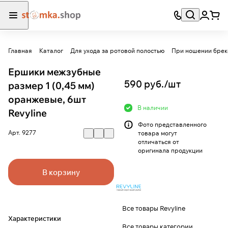
Главная
Каталог
Для ухода за ротовой полостью
При ношении брек
Ершики межзубные
590 руб./
шт
размер 1 (0,45 мм)
оранжевые, 6шт
В наличии
Revyline
Фото представленного
Арт.
9277
товара могут
отличаться от
оригинала продукции
В корзину
Все товары Revyline
Характеристики
Все товары категории