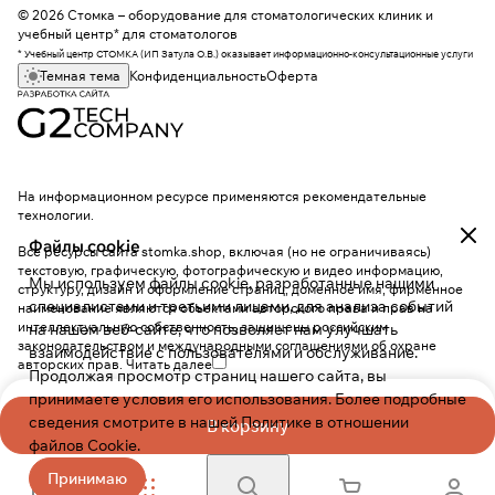
© 2026 Стомка – оборудование для стоматологических клиник и
учебный центр* для стоматологов
* Учебный центр СТОМКА (ИП Затула О.В.) оказывает информационно-консультационные услуги
Темная тема
Конфиденциальность
Оферта
На информационном ресурсе применяются
рекомендательные
технологии
.
Файлы cookie
Все ресурсы сайта stomka.shop, включая (но не ограничиваясь)
текстовую, графическую, фотографическую и видео информацию,
Мы используем файлы cookie, разработанные нашими
структуру, дизайн и оформление страниц, доменное имя, фирменное
специалистами и третьими лицами, для анализа событий
наименование являются объектами авторского права и прав на
интеллектуальную собственность, защищены российским
на нашем веб-сайте, что позволяет нам улучшать
законодательством и международными соглашениями об охране
взаимодействие с пользователями и обслуживание.
авторских прав.
Читать далее
Продолжая просмотр страниц нашего сайта, вы
принимаете условия его использования. Более подробные
сведения смотрите в нашей
Политике в отношении
В корзину
файлов Cookie
.
Принимаю