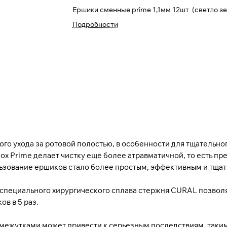
Ершики сменные prime 1,1мм 12шт (светло зе
Подробности
го ухода за ротовой полостью, в особенности для тщательно
x Prime делает чистку еще более атравматичной, то есть п
льзование ершиков стало более простым, эффективным и тщ
пециального хирургического сплава стержня CURAL позволяе
ов в 5 раз.
жутками может привести к серьезным последствиям, таким 