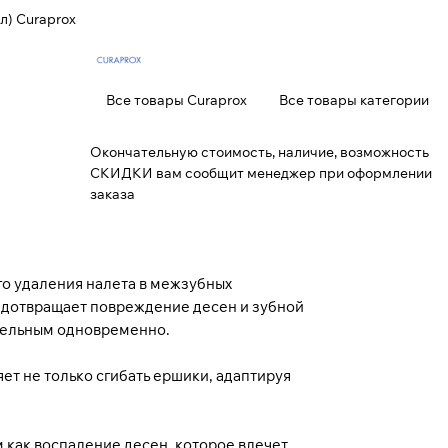
л) Curaprox
Все товары Curaprox
Все товары категории
Окончательную стоимость, наличие, возможность
СКИДКИ вам сообщит менеджер при оформлении
заказа
го удаления налета в межзубных
редотвращает повреждение десен и зубной
ательным одновременно.
т не только сгибать ершики, адаптируя
как воспаление десен, которое влечет