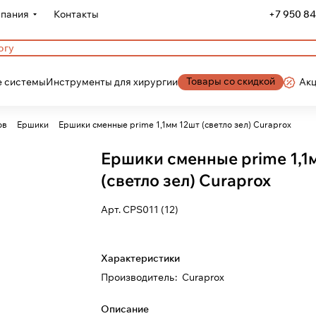
пания
Контакты
+7 950 84
Товары со скидкой
 системы
Инструменты для хирургии
Ак
ов
Ершики
Ершики сменные prime 1,1мм 12шт (светло зел) Curaprox
Ершики сменные prime 1,1
(светло зел) Curaprox
Арт.
CPS011 (12)
Характеристики
Производитель
:
Curaprox
Описание