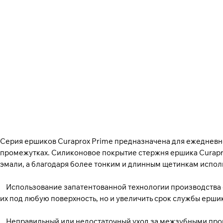
Серия ершиков Curaprox Prime предназначена для ежедневно
промежутках. Силиконовое покрытие стержня ершика Curapro
эмали, а благодаря более тонким и длинным щетинкам испо
Использование запатентованной технологии производства с
их под любую поверхность, но и увеличить срок службы ершик
Неправильный или недостаточный уход за межзубными проме