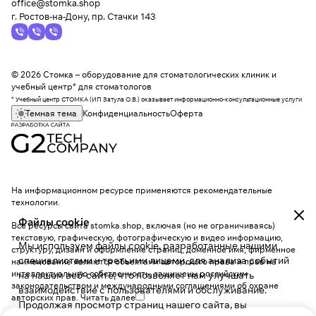
office@stomka.shop
г. Ростов-на-Дону, пр. Стачки 143
© 2026 Стомка – оборудование для стоматологических клиник и
учебный центр* для стоматологов
* Учебный центр СТОМКА (ИП Затула О.В.) оказывает информационно-консультационные услуги
Темная тема
Конфиденциальность
Оферта
На информационном ресурсе применяются
рекомендательные
технологии
.
Файлы cookie
Все ресурсы сайта stomka.shop, включая (но не ограничиваясь)
текстовую, графическую, фотографическую и видео информацию,
Мы используем файлы cookie, разработанные нашими
структуру, дизайн и оформление страниц, доменное имя, фирменное
специалистами и третьими лицами, для анализа событий
наименование являются объектами авторского права и прав на
интеллектуальную собственность, защищены российским
на нашем веб-сайте, что позволяет нам улучшать
законодательством и международными соглашениями об охране
взаимодействие с пользователями и обслуживание.
авторских прав.
Читать далее
Продолжая просмотр страниц нашего сайта, вы