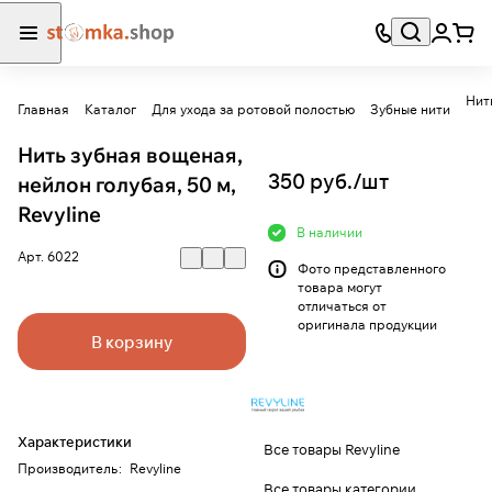
Нит
Главная
Каталог
Для ухода за ротовой полостью
Зубные нити
Нить зубная вощеная,
350 руб./
шт
нейлон голубая, 50 м,
Revyline
В наличии
Арт.
6022
Фото представленного
товара могут
отличаться от
оригинала продукции
В корзину
Характеристики
Все товары Revyline
Производитель
:
Revyline
Все товары категории