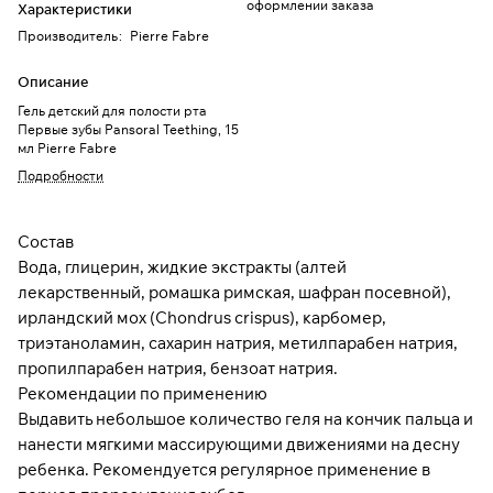
оформлении заказа
Характеристики
Производитель
:
Pierre Fabre
Описание
Гель детский для полости рта
Первые зубы Pansoral Teething, 15
мл Pierre Fabre
Подробности
Состав
Вода, глицерин, жидкие экстракты (алтей
лекарственный, ромашка римская, шафран посевной),
ирландский мох (Chondrus crispus), карбомер,
триэтаноламин, сахарин натрия, метилпарабен натрия,
пропилпарабен натрия, бензоат натрия.
Рекомендации по применению
Выдавить небольшое количество геля на кончик пальца и
нанести мягкими массирующими движениями на десну
ребенка. Рекомендуется регулярное применение в