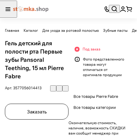
Главная
Каталог
Для ухода за ротовой полостью
Зубные пасты
Де
Гель детский для
Под заказ
полости рта Первые
зубы Pansoral
Фото представленного
товара могут
Teething, 15 мл Pierre
отличаться от
Fabre
оригинала продукции
Арт.
3577056014413
Все товары Pierre Fabre
Все товары категории
Заказать
Окончательную стоимость,
наличие, возможность СКИДКИ
вам сообщит менеджер при