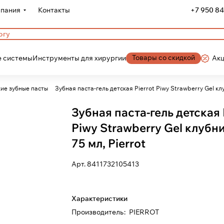
пания
Контакты
+7 950 84
Товары со скидкой
 системы
Инструменты для хирургии
Ак
ие зубные пасты
Зубная паста-гель детская Pierrot Piwy Strawberry Gel клу
Зубная паста-гель детская 
Piwy Strawberry Gel клубн
75 мл, Pierrot
Арт.
8411732105413
Характеристики
Производитель
:
PIERROT