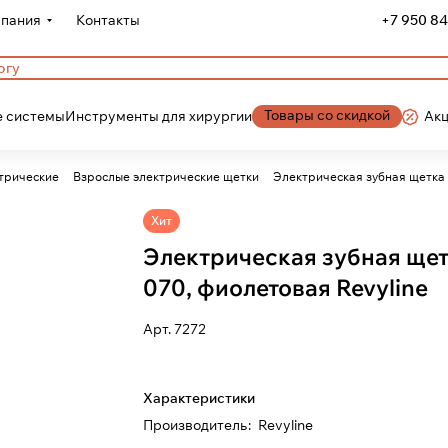
пания
Контакты
+7 950 84
Товары со скидкой
 системы
Инструменты для хирургии
Ак
трические
Взрослые электрические щетки
Хит
Электрическая зубная щет
070, фиолетовая Revyline
Арт.
7272
Характеристики
Производитель
:
Revyline