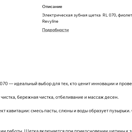
Описание
Электрическая зубная щетка RL 070, фиоле
Revyline
Подробности
 070 — идеальный выбор для тех, кто ценит инновации и пров
чистка, бережная чистка, отбеливание и массаж десен.
т кавитации: смесь пасты, слюны и воды образует пузырьки.
ции работы. Щетка включается при прикосновении щетины к з