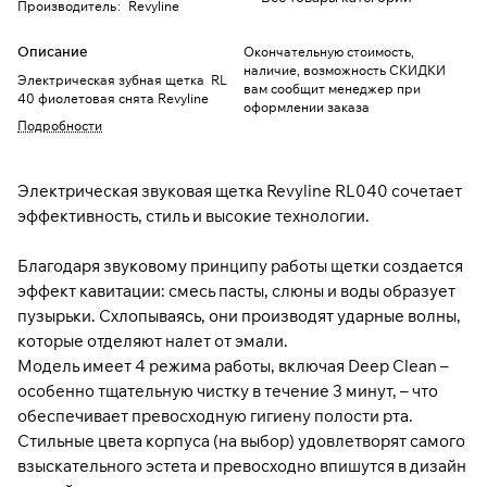
Производитель
:
Revyline
Описание
Окончательную стоимость,
наличие, возможность СКИДКИ
Электрическая зубная щетка RL
вам сообщит менеджер при
40 фиолетовая снята Revyline
оформлении заказа
Подробности
Электрическая звуковая щетка Revyline RL040 сочетает
эффективность, стиль и высокие технологии.
Благодаря звуковому принципу работы щетки создается
эффект кавитации: смесь пасты, слюны и воды образует
пузырьки. Схлопываясь, они производят ударные волны,
которые отделяют налет от эмали.
Модель имеет 4 режима работы, включая Deep Clean –
особенно тщательную чистку в течение 3 минут, – что
обеспечивает превосходную гигиену полости рта.
Стильные цвета корпуса (на выбор) удовлетворят самого
взыскательного эстета и превосходно впишутся в дизайн