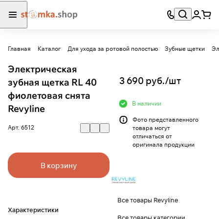
Главная
Каталог
Для ухода за ротовой полостью
Зубные щетки
Эл
Электрическая
3 690 руб./
шт
зубная щетка RL 40
фиолетовая снята
В наличии
Revyline
Фото представленного
Арт.
6512
товара могут
отличаться от
оригинала продукции
В корзину
Все товары Revyline
Характеристики
Все товары категории