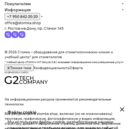
Покупателям
Информация
+7 950 842-20-20
office@stomka.shop
г. Ростов-на-Дону, пр. Стачки 143
© 2026 Стомка – оборудование для стоматологических клиник и
учебный центр* для стоматологов
* Учебный центр СТОМКА (ИП Затула О.В.) оказывает информационно-консультационные услуги
Темная тема
Конфиденциальность
Оферта
На информационном ресурсе применяются
рекомендательные
технологии
.
Файлы cookie
Все ресурсы сайта stomka.shop, включая (но не ограничиваясь)
текстовую, графическую, фотографическую и видео информацию,
Мы используем файлы cookie, разработанные нашими
структуру, дизайн и оформление страниц, доменное имя, фирменное
специалистами и третьими лицами, для анализа событий
наименование являются объектами авторского права и прав на