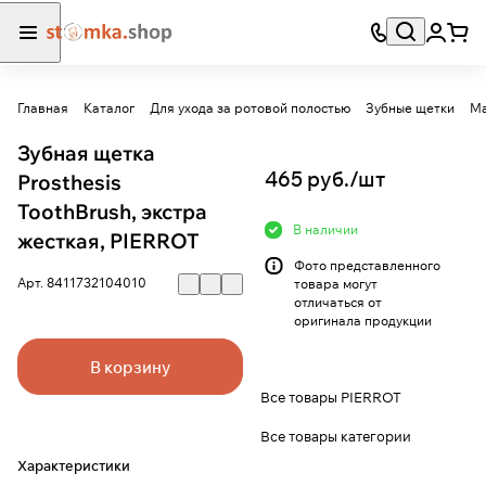
Главная
Каталог
Для ухода за ротовой полостью
Зубные щетки
Ма
Зубная щетка
465 руб./
шт
Prosthesis
ToothBrush, экстра
В наличии
жесткая, PIERROT
Фото представленного
Арт.
8411732104010
товара могут
отличаться от
оригинала продукции
В корзину
Все товары PIERROT
Все товары категории
Характеристики