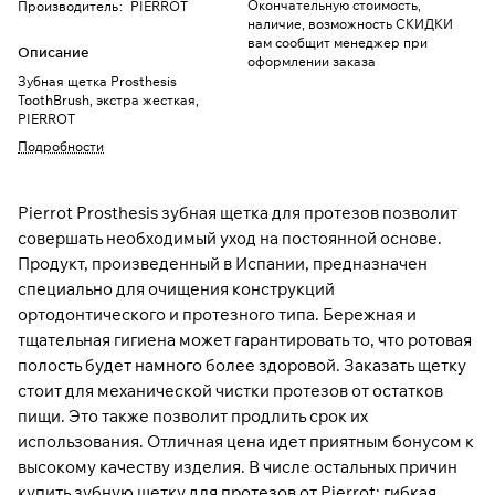
Окончательную стоимость,
Производитель
:
PIERROT
наличие, возможность СКИДКИ
вам сообщит менеджер при
Описание
оформлении заказа
Зубная щетка Prosthesis
ToothBrush, экстра жесткая,
PIERROT
Подробности
Pierrot Prosthesis зубная щетка для протезов позволит
совершать необходимый уход на постоянной основе.
Продукт, произведенный в Испании, предназначен
специально для очищения конструкций
ортодонтического и протезного типа. Бережная и
тщательная гигиена может гарантировать то, что ротовая
полость будет намного более здоровой. Заказать щетку
стоит для механической чистки протезов от остатков
пищи. Это также позволит продлить срок их
использования. Отличная цена идет приятным бонусом к
высокому качеству изделия. В числе остальных причин
купить зубную щетку для протезов от Pierrot: гибкая