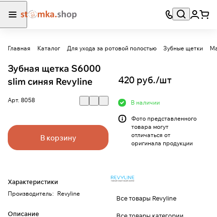
Главная
Каталог
Для ухода за ротовой полостью
Зубные щетки
Ма
Зубная щетка S6000
420 руб./
шт
slim синяя Revyline
Арт.
8058
В наличии
Фото представленного
товара могут
отличаться от
В корзину
оригинала продукции
Характеристики
Производитель
:
Revyline
Все товары Revyline
Описание
Все товары категории