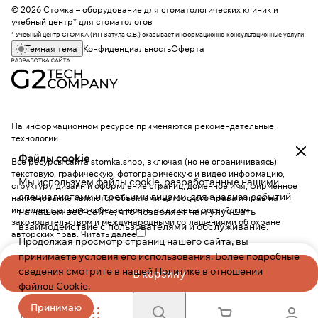
© 2026 Стомка – оборудование для стоматологических клиник и
учебный центр* для стоматологов
* Учебный центр СТОМКА (ИП Затула О.В.) оказывает информационно-консультационные услуги
Темная тема
Конфиденциальность
Оферта
На информационном ресурсе применяются
рекомендательные
технологии
.
Файлы cookie
Все ресурсы сайта stomka.shop, включая (но не ограничиваясь)
текстовую, графическую, фотографическую и видео информацию,
Мы используем файлы cookie, разработанные нашими
структуру, дизайн и оформление страниц, доменное имя, фирменное
специалистами и третьими лицами, для анализа событий
наименование являются объектами авторского права и прав на
интеллектуальную собственность, защищены российским
на нашем веб-сайте, что позволяет нам улучшать
законодательством и международными соглашениями об охране
взаимодействие с пользователями и обслуживание.
авторских прав.
Читать далее
Продолжая просмотр страниц нашего сайта, вы
принимаете условия его использования. Более подробные
сведения смотрите в нашей
Политике в отношении
В корзину
файлов Cookie
.
Принимаю