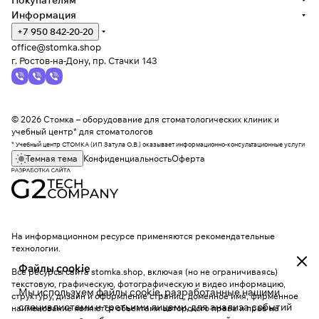
Покупателям
Информация
+7 950 842-20-20
office@stomka.shop
г. Ростов-на-Дону, пр. Стачки 143
© 2026 Стомка – оборудование для стоматологических клиник и
учебный центр* для стоматологов
* Учебный центр СТОМКА (ИП Затула О.В.) оказывает информационно-консультационные услуги
Темная тема
Конфиденциальность
Оферта
На информационном ресурсе применяются
рекомендательные
технологии
.
Файлы cookie
Все ресурсы сайта stomka.shop, включая (но не ограничиваясь)
текстовую, графическую, фотографическую и видео информацию,
Мы используем файлы cookie, разработанные нашими
структуру, дизайн и оформление страниц, доменное имя, фирменное
специалистами и третьими лицами, для анализа событий
наименование являются объектами авторского права и прав на