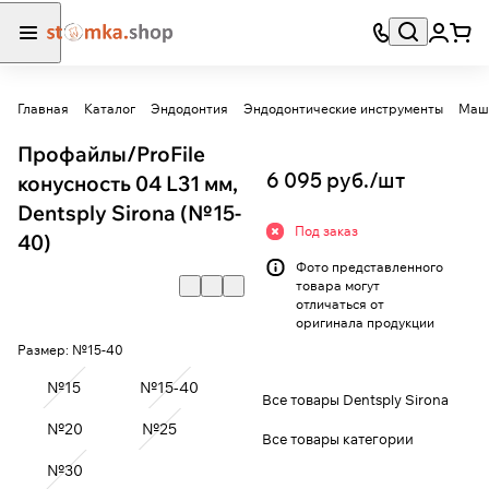
Главная
Каталог
Эндодонтия
Эндодонтические инструменты
Маши
Профайлы/ProFile
6 095 руб./
шт
конусность 04 L31 мм,
Dentsply Sirona (№15-
Под заказ
40)
Фото представленного
товара могут
отличаться от
оригинала продукции
Размер:
№15-40
№15
№15-40
Все товары Dentsply Sirona
№20
№25
Все товары категории
№30