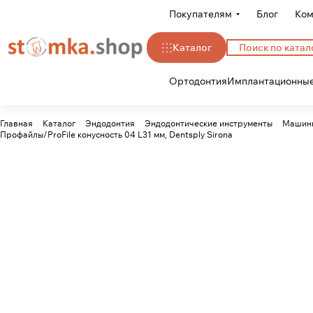
Покупателям
Блог
Ком
Каталог
Ортодонтия
Имплантационные
Главная
Каталог
Эндодонтия
Эндодонтические инструменты
Машинн
Профайлы/ProFile конусность 04 L31 мм, Dentsply Sirona