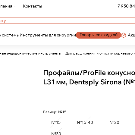
пания
Контакты
+7 950 84
Товары со скидкой
 системы
Инструменты для хирургии
Ак
ые эндодонтические инструменты
Для расширения и очистки корневого 
Профайлы/ProFile конусно
L31 мм, Dentsply Sirona (№
Размер:
№15
№15
№15-40
№20
№30