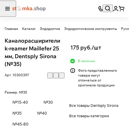
Главная
Каталог
Эндодонтия
Эндодонтические инструменты
Ручн
Каналорасширители
175 руб./
шт
k-reamer Maillefer 25
мм, Dentsply Sirona
В наличии
(№35)
Фото представленного
Арт.
10300397
товара могут
отличаться от
оригинала продукции
Размер:
№35
№15-40
№30
Все товары Dentsply Sirona
№35
№40
Все товары категории
№45-80