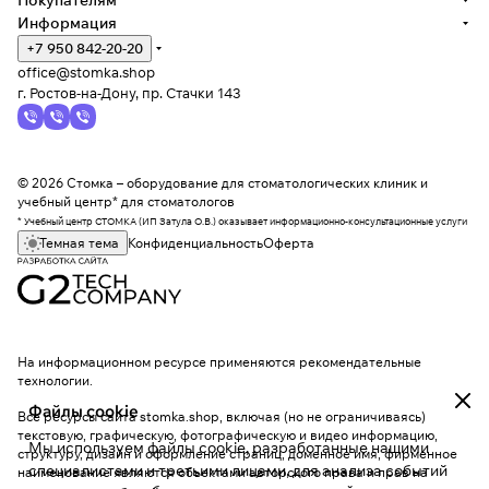
Покупателям
Информация
+7 950 842-20-20
office@stomka.shop
г. Ростов-на-Дону, пр. Стачки 143
© 2026 Стомка – оборудование для стоматологических клиник и
учебный центр* для стоматологов
* Учебный центр СТОМКА (ИП Затула О.В.) оказывает информационно-консультационные услуги
Темная тема
Конфиденциальность
Оферта
На информационном ресурсе применяются
рекомендательные
технологии
.
Файлы cookie
Все ресурсы сайта stomka.shop, включая (но не ограничиваясь)
текстовую, графическую, фотографическую и видео информацию,
Мы используем файлы cookie, разработанные нашими
структуру, дизайн и оформление страниц, доменное имя, фирменное
специалистами и третьими лицами, для анализа событий
наименование являются объектами авторского права и прав на