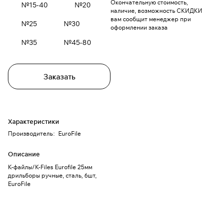
Окончательную стоимость,
№15-40
№20
наличие, возможность СКИДКИ
вам сообщит менеджер при
№25
№30
оформлении заказа
№35
№45-80
Заказать
Характеристики
Производитель
:
EuroFile
Описание
К-файлы/К-Files Eurofile 25мм
дрильборы ручные, сталь, 6шт,
EuroFile