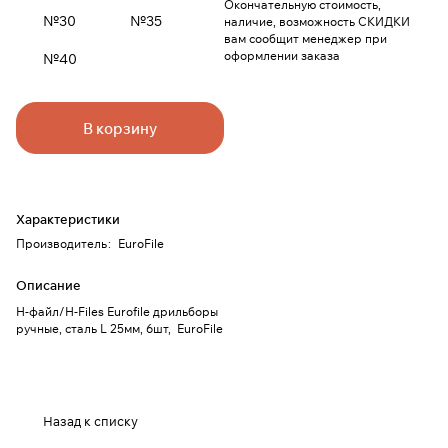
Окончательную стоимость,
№30
№35
наличие, возможность СКИДКИ
вам сообщит менеджер при
оформлении заказа
№40
В корзину
Характеристики
Производитель
:
EuroFile
Описание
Н-файл/Н-Files Eurofile дрильборы
ручные, сталь L 25мм, 6шт, EuroFile
Назад к списку