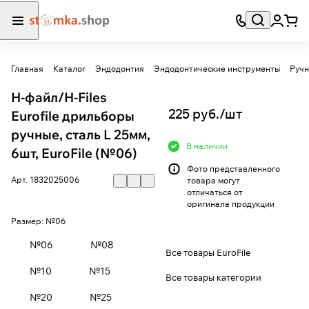
Главная
Каталог
Эндодонтия
Эндодонтические инструменты
Ручн
Н-файл/Н-Files
225 руб./
шт
Eurofile дрильборы
ручные, сталь L 25мм,
В наличии
6шт, EuroFile (№06)
Фото представленного
Арт.
1832025006
товара могут
отличаться от
оригинала продукции
Размер:
№06
№06
№08
Все товары EuroFile
№10
№15
Все товары категории
№20
№25