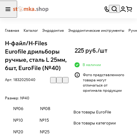
Главная
Каталог
Эндодонтия
Эндодонтические инструменты
Ручн
Н-файл/Н-Files
225 руб./
шт
Eurofile дрильборы
ручные, сталь L 25мм,
В наличии
6шт, EuroFile (№40)
Фото представленного
Арт.
1832025040
товара могут
отличаться от
оригинала продукции
Размер:
№40
№06
№08
Все товары EuroFile
№10
№15
Все товары категории
№20
№25