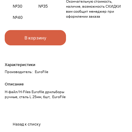
Окончательную стоимость,
№30
№35
наличие, возможность СКИДКИ
вам сообщит менеджер при
оформлении заказа
№40
В корзину
Характеристики
Производитель
:
EuroFile
Описание
Н-файл/Н-Files Eurofile дрильборы
ручные, сталь L 25мм, 6шт, EuroFile
Назад к списку