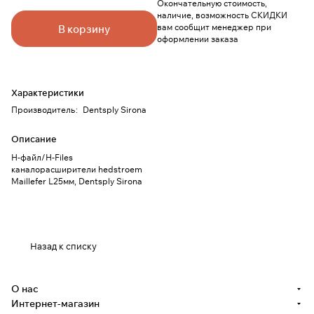
Окончательную стоимость,
наличие, возможность СКИДКИ
вам сообщит менеджер при
В корзину
оформлении заказа
Характеристики
Производитель
:
Dentsply Sirona
Описание
Н-файл/Н-Files
каналорасширители hedstroem
Maillefer L25мм, Dentsply Sirona
Назад к списку
О нас
Интернет-магазин