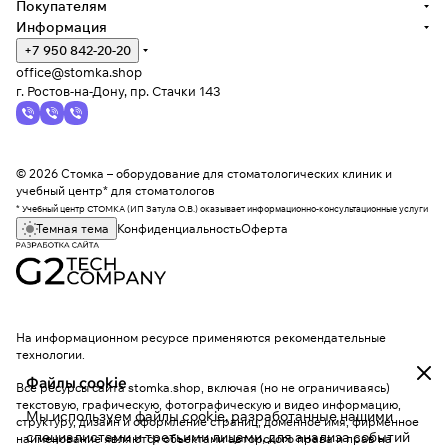
Покупателям
Информация
+7 950 842-20-20
office@stomka.shop
г. Ростов-на-Дону, пр. Стачки 143
© 2026 Стомка – оборудование для стоматологических клиник и
учебный центр* для стоматологов
* Учебный центр СТОМКА (ИП Затула О.В.) оказывает информационно-консультационные услуги
Темная тема
Конфиденциальность
Оферта
На информационном ресурсе применяются
рекомендательные
технологии
.
Файлы cookie
Все ресурсы сайта stomka.shop, включая (но не ограничиваясь)
текстовую, графическую, фотографическую и видео информацию,
Мы используем файлы cookie, разработанные нашими
структуру, дизайн и оформление страниц, доменное имя, фирменное
специалистами и третьими лицами, для анализа событий
наименование являются объектами авторского права и прав на