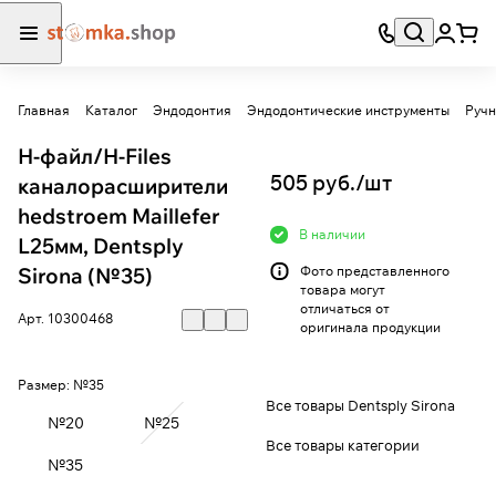
Главная
Каталог
Эндодонтия
Эндодонтические инструменты
Ручн
Н-файл/Н-Files
505 руб./
шт
каналорасширители
hedstroem Maillefer
В наличии
L25мм, Dentsply
Sirona (№35)
Фото представленного
товара могут
отличаться от
Арт.
10300468
оригинала продукции
Размер:
№35
Все товары Dentsply Sirona
№20
№25
Все товары категории
№35