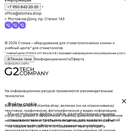
Информация
+7 950 842-20-20
office@stomka.shop
г. Ростов-на-Дону, пр. Стачки 143
© 2026 Стомка – оборудование для стоматологических клиник и
учебный центр* для стоматологов
* Учебный центр СТОМКА (ИП Затула О.В.) оказывает информационно-консультационные услуги
Темная тема
Конфиденциальность
Оферта
На информационном ресурсе применяются
рекомендательные
технологии
.
Файлы cookie
Все ресурсы сайта stomka.shop, включая (но не ограничиваясь)
текстовую, графическую, фотографическую и видео информацию,
Мы используем файлы cookie, разработанные нашими
структуру, дизайн и оформление страниц, доменное имя, фирменное
специалистами и третьими лицами, для анализа событий
наименование являются объектами авторского права и прав на
интеллектуальную собственность, защищены российским
на нашем веб-сайте, что позволяет нам улучшать
законодательством и международными соглашениями об охране