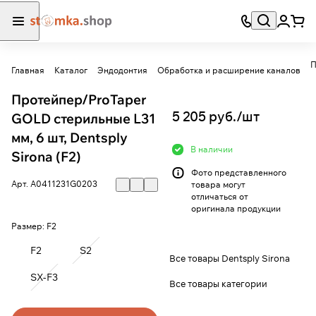
П
Главная
Каталог
Эндодонтия
Обработка и расширение каналов
Протейпер/ProTaper
5 205 руб./
шт
GOLD стерильные L31
мм, 6 шт, Dentsply
В наличии
Sirona (F2)
Фото представленного
Арт.
A0411231G0203
товара могут
отличаться от
оригинала продукции
Размер:
F2
F2
S2
Все товары Dentsply Sirona
SX-F3
Все товары категории