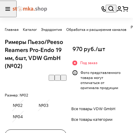
Р
Главная
Каталог
Эндодонтия
Обработка и расширение каналов
Римеры Пьезо/Peeso
970 руб./
шт
Reamers Pro-Endo 19
мм, 6шт, VDW GmbH
Под заказ
(№02)
Фото представленного
товара могут
отличаться от
оригинала продукции
Размер:
№02
№02
№03
Все товары VDW GmbH
№04
Все товары категории