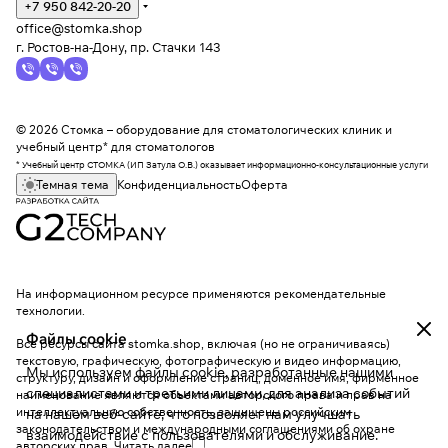
+7 950 842-20-20
office@stomka.shop
г. Ростов-на-Дону, пр. Стачки 143
© 2026 Стомка – оборудование для стоматологических клиник и
учебный центр* для стоматологов
* Учебный центр СТОМКА (ИП Затула О.В.) оказывает информационно-консультационные услуги
Темная тема
Конфиденциальность
Оферта
На информационном ресурсе применяются
рекомендательные
технологии
.
Файлы cookie
Все ресурсы сайта stomka.shop, включая (но не ограничиваясь)
текстовую, графическую, фотографическую и видео информацию,
Мы используем файлы cookie, разработанные нашими
структуру, дизайн и оформление страниц, доменное имя, фирменное
специалистами и третьими лицами, для анализа событий
наименование являются объектами авторского права и прав на
интеллектуальную собственность, защищены российским
на нашем веб-сайте, что позволяет нам улучшать
законодательством и международными соглашениями об охране
взаимодействие с пользователями и обслуживание.
авторских прав.
Читать далее