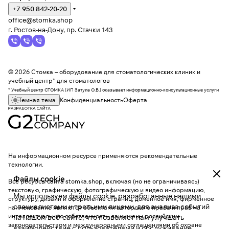
+7 950 842-20-20
office@stomka.shop
г. Ростов-на-Дону, пр. Стачки 143
© 2026 Стомка – оборудование для стоматологических клиник и
учебный центр* для стоматологов
* Учебный центр СТОМКА (ИП Затула О.В.) оказывает информационно-консультационные услуги
Темная тема
Конфиденциальность
Оферта
На информационном ресурсе применяются
рекомендательные
технологии
.
Файлы cookie
Все ресурсы сайта stomka.shop, включая (но не ограничиваясь)
текстовую, графическую, фотографическую и видео информацию,
Мы используем файлы cookie, разработанные нашими
структуру, дизайн и оформление страниц, доменное имя, фирменное
специалистами и третьими лицами, для анализа событий
наименование являются объектами авторского права и прав на
интеллектуальную собственность, защищены российским
на нашем веб-сайте, что позволяет нам улучшать
законодательством и международными соглашениями об охране
взаимодействие с пользователями и обслуживание.