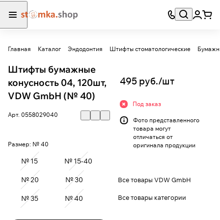
Главная
Каталог
Эндодонтия
Штифты стоматологические
Бумажн
Штифты бумажные
495 руб./
шт
конусность 04, 120шт,
VDW GmbH (№ 40)
Под заказ
Арт.
0558029040
Фото представленного
товара могут
отличаться от
Размер:
№ 40
оригинала продукции
№ 15
№ 15-40
№ 20
№ 30
Все товары VDW GmbH
Все товары категории
№ 35
№ 40