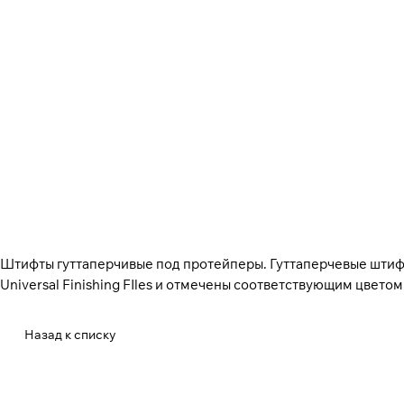
Штифты гуттаперчивые под протейперы. Гуттаперчевые штифты
Universal Finishing FIles и отмечены соответствующим цвето
Назад к списку