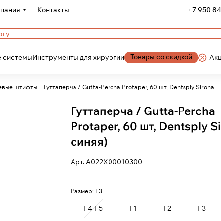
пания
Контакты
+7 950 84
Товары со скидкой
 системы
Инструменты для хирургии
Ак
евые штифты
Гуттаперча / Gutta-Percha Protaper, 60 шт, Dentsply Sirona
Гуттаперча / Gutta-Percha
Protaper, 60 шт, Dentsply S
синяя)
Арт.
A022X00010300
Размер:
F3
F4-F5
F1
F2
F3