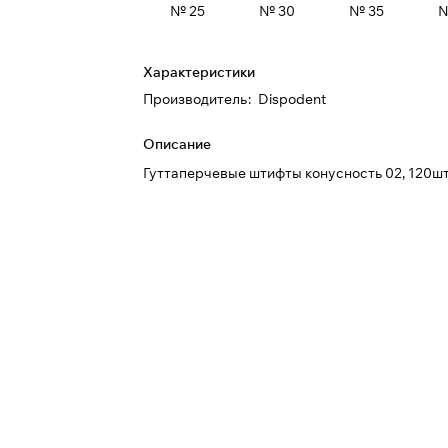
№ 25
№ 30
№ 35
№
Характеристики
Производитель
:
Dispodent
Описание
Гуттаперчевые штифты конусность 02, 120шт