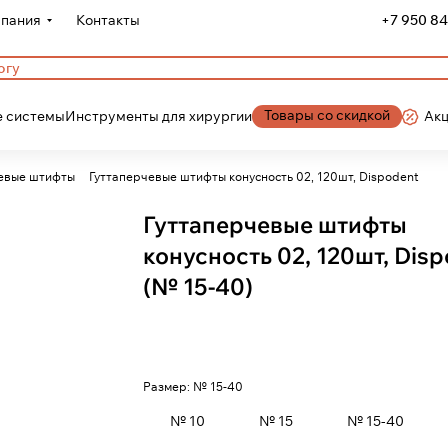
пания
Контакты
+7 950 84
Товары со скидкой
 системы
Инструменты для хирургии
Ак
евые штифты
Гуттаперчевые штифты конусность 02, 120шт, Dispodent
Гуттаперчевые штифты
конусность 02, 120шт, Dis
(№ 15-40)
Размер:
№ 15-40
№ 10
№ 15
№ 15-40