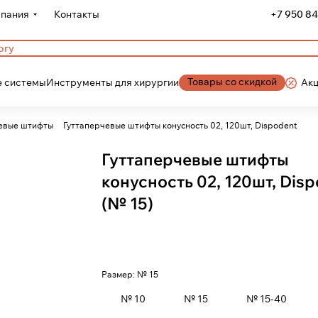
пания
Контакты
+7 950 84
Товары со скидкой
 системы
Инструменты для хирургии
Ак
евые штифты
Гуттаперчевые штифты конусность 02, 120шт, Dispodent
Гуттаперчевые штифты
конусность 02, 120шт, Dis
(№ 15)
Размер:
№ 15
№ 10
№ 15
№ 15-40