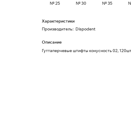
№ 25
№ 30
№ 35
№
Характеристики
Производитель
:
Dispodent
Описание
Гуттаперчевые штифты конусность 02, 120шт