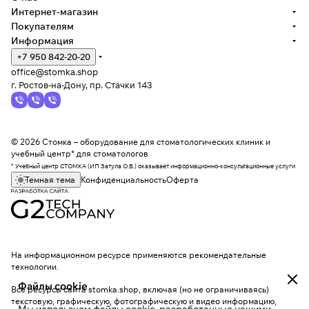
Интернет-магазин
Покупателям
Информация
+7 950 842-20-20
office@stomka.shop
г. Ростов-на-Дону, пр. Стачки 143
© 2026 Стомка – оборудование для стоматологических клиник и
учебный центр* для стоматологов
* Учебный центр СТОМКА (ИП Затула О.В.) оказывает информационно-консультационные услуги
Темная тема
Конфиденциальность
Оферта
На информационном ресурсе применяются
рекомендательные
технологии
.
Файлы cookie
Все ресурсы сайта stomka.shop, включая (но не ограничиваясь)
текстовую, графическую, фотографическую и видео информацию,