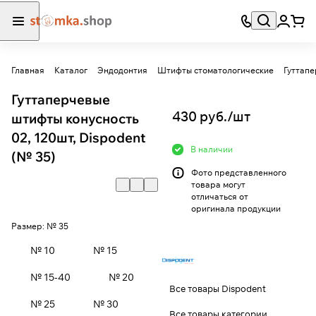
Главная
Каталог
Эндодонтия
Штифты стоматологические
Гуттап
Гуттаперчевые
430 руб./
шт
штифты конусность
02, 120шт, Dispodent
В наличии
(№ 35)
Фото представленного
товара могут
отличаться от
оригинала продукции
Размер:
№ 35
№ 10
№ 15
№ 15-40
№ 20
Все товары Dispodent
№ 25
№ 30
Все товары категории