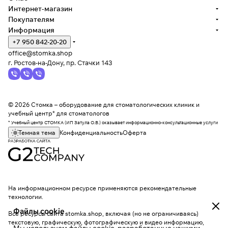
Интернет-магазин
Покупателям
Информация
+7 950 842-20-20
office@stomka.shop
г. Ростов-на-Дону, пр. Стачки 143
© 2026 Стомка – оборудование для стоматологических клиник и
учебный центр* для стоматологов
* Учебный центр СТОМКА (ИП Затула О.В.) оказывает информационно-консультационные услуги
Темная тема
Конфиденциальность
Оферта
На информационном ресурсе применяются
рекомендательные
технологии
.
Файлы cookie
Все ресурсы сайта stomka.shop, включая (но не ограничиваясь)
текстовую, графическую, фотографическую и видео информацию,