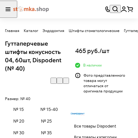
Главная
Каталог
Эндодонтия
Штифты стоматологические
Гуттап
Гуттаперчевые
465 руб./
шт
штифты конусность
04, 60шт, Dispodent
В наличии
(№ 40)
Фото представленного
товара могут
отличаться от
оригинала продукции
Размер:
№ 40
№ 15
№ 15-40
№ 20
№ 25
Все товары Dispodent
№ 30
№ 35
Все товары категории