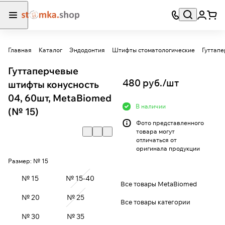
Главная
Каталог
Эндодонтия
Штифты стоматологические
Гуттап
Гуттаперчевые
480 руб./
шт
штифты конусность
04, 60шт, MetaBiomed
В наличии
(№ 15)
Фото представленного
товара могут
отличаться от
оригинала продукции
Размер:
№ 15
№ 15
№ 15-40
Все товары MetaBiomed
№ 20
№ 25
Все товары категории
№ 30
№ 35