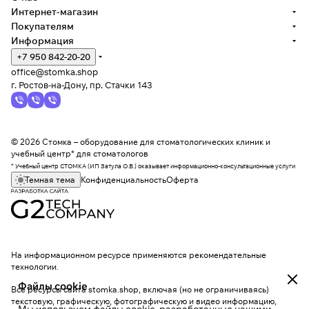
Интернет-магазин
Покупателям
Информация
+7 950 842-20-20
office@stomka.shop
г. Ростов-на-Дону, пр. Стачки 143
© 2026 Стомка – оборудование для стоматологических клиник и
учебный центр* для стоматологов
* Учебный центр СТОМКА (ИП Затула О.В.) оказывает информационно-консультационные услуги
Темная тема
Конфиденциальность
Оферта
На информационном ресурсе применяются
рекомендательные
технологии
.
Файлы cookie
Все ресурсы сайта stomka.shop, включая (но не ограничиваясь)
текстовую, графическую, фотографическую и видео информацию,