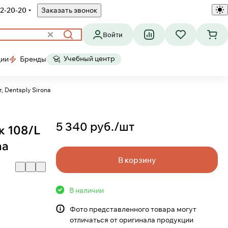
2-20-20
Заказать звонок
Войти
Учебный центр
ции
Бренды
 Dentsply Sirona
5 340 руб./
шт
 108/L
na
В корзину
В наличии
Фото представленного товара могут
отличаться от оригинала продукции