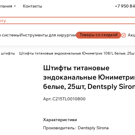
пания
Контакты
+7 950 84
Товары со скидкой
 системы
Инструменты для хирургии
Ак
е штифты
Штифты титановые эндоканальные Юниметрик 108/L белые, 25шт,
Штифты титановые
эндоканальные Юниметрик
белые, 25шт, Dentsply Siro
Арт.
C215TL0010800
Характеристики
Производитель
:
Dentsply Sirona