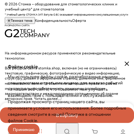
© 2026 Стомка – оборудование для стоматологических клиник и
учебный центр* для стоматологов
* Учебный центр СТОМКА (ИП Затула О.В.) оказывает информационно-консультационные услуги
Темная тема
Конфиденциальность
Оферта
На информационном ресурсе применяются
рекомендательные
технологии
.
Файлы cookie
Все ресурсы сайта stomka.shop, включая (но не ограничиваясь)
текстовую, графическую, фотографическую и видео информацию,
Мы используем файлы cookie, разработанные нашими
структуру, дизайн и оформление страниц, доменное имя, фирменное
специалистами и третьими лицами, для анализа событий
наименование являются объектами авторского права и прав на
интеллектуальную собственность, защищены российским
на нашем веб-сайте, что позволяет нам улучшать
законодательством и международными соглашениями об охране
взаимодействие с пользователями и обслуживание.
авторских прав.
Читать далее
Продолжая просмотр страниц нашего сайта, вы
принимаете условия его использования. Более подробные
сведения смотрите в нашей
Политике в отношении
В корзину
файлов Cookie
.
Принимаю