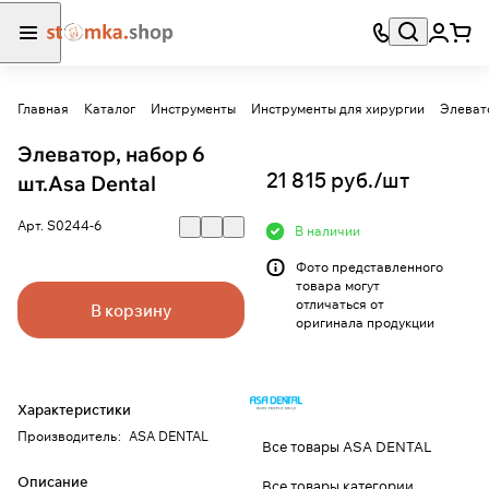
Главная
Каталог
Инструменты
Инструменты для хирургии
Элеват
Элеватор, набор 6
21 815 руб./
шт
шт.Asa Dental
Арт.
S0244-6
В наличии
Фото представленного
товара могут
отличаться от
В корзину
оригинала продукции
Характеристики
Производитель
:
ASA DENTAL
Все товары ASA DENTAL
Описание
Все товары категории