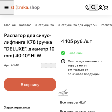
Главная
Каталог
Инструменты
Инструменты для хирургии
Распат
Распатор для синус-
4 105 руб./
шт
лифтинга K78 (ручка
"DELUXE", диаметр 10
В наличии
mm) 40-10* HLW
Фото представленного
Арт.
40-10
товара могут
отличаться от
оригинала продукции
В корзину
Все товары HLW
Характеристики
Все товары категории