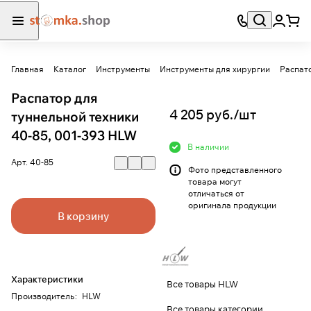
Главная
Каталог
Инструменты
Инструменты для хирургии
Распат
Распатор для
4 205 руб./
шт
туннельной техники
40-85, 001-393 HLW
В наличии
Арт.
40-85
Фото представленного
товара могут
отличаться от
оригинала продукции
В корзину
Характеристики
Все товары HLW
Производитель
:
HLW
Все товары категории