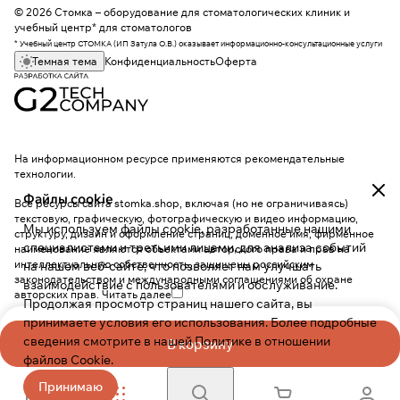
© 2026 Стомка – оборудование для стоматологических клиник и
учебный центр* для стоматологов
* Учебный центр СТОМКА (ИП Затула О.В.) оказывает информационно-консультационные услуги
Темная тема
Конфиденциальность
Оферта
На информационном ресурсе применяются
рекомендательные
технологии
.
Файлы cookie
Все ресурсы сайта stomka.shop, включая (но не ограничиваясь)
текстовую, графическую, фотографическую и видео информацию,
Мы используем файлы cookie, разработанные нашими
структуру, дизайн и оформление страниц, доменное имя, фирменное
специалистами и третьими лицами, для анализа событий
наименование являются объектами авторского права и прав на
интеллектуальную собственность, защищены российским
на нашем веб-сайте, что позволяет нам улучшать
законодательством и международными соглашениями об охране
взаимодействие с пользователями и обслуживание.
авторских прав.
Читать далее
Продолжая просмотр страниц нашего сайта, вы
принимаете условия его использования. Более подробные
сведения смотрите в нашей
Политике в отношении
В корзину
файлов Cookie
.
Принимаю