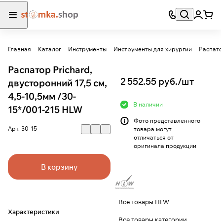
Главная
Каталог
Инструменты
Инструменты для хирургии
Распат
Распатор Prichard,
2 552.55 руб./
шт
двусторонний 17,5 см,
4,5-10,5мм /30-
В наличии
15*/001-215 HLW
Фото представленного
Арт.
30-15
товара могут
отличаться от
оригинала продукции
В корзину
Все товары HLW
Характеристики
Все товары категории