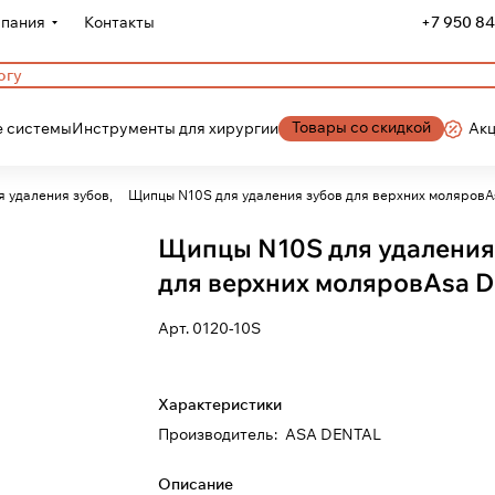
пания
Контакты
+7 950 84
Товары со скидкой
 системы
Инструменты для хирургии
Ак
 удаления зубов,
Щипцы N10S для удаления зубов для верхних моляровA
Щипцы N10S для удаления
для верхних моляровAsa D
Арт.
0120-10S
Характеристики
Производитель
:
ASA DENTAL
Описание