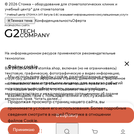
© 2026 Стомка – оборудование для стоматологических клиник и
учебный центр* для стоматологов
* Учебный центр СТОМКА (ИП Затула О.В.) оказывает информационно-консультационные услуги
Темная тема
Конфиденциальность
Оферта
На информационном ресурсе применяются
рекомендательные
технологии
.
Файлы cookie
Все ресурсы сайта stomka.shop, включая (но не ограничиваясь)
текстовую, графическую, фотографическую и видео информацию,
Мы используем файлы cookie, разработанные нашими
структуру, дизайн и оформление страниц, доменное имя, фирменное
специалистами и третьими лицами, для анализа событий
наименование являются объектами авторского права и прав на
интеллектуальную собственность, защищены российским
на нашем веб-сайте, что позволяет нам улучшать
законодательством и международными соглашениями об охране
взаимодействие с пользователями и обслуживание.
авторских прав.
Читать далее
Продолжая просмотр страниц нашего сайта, вы
принимаете условия его использования. Более подробные
сведения смотрите в нашей
Политике в отношении
В корзину
файлов Cookie
.
Принимаю