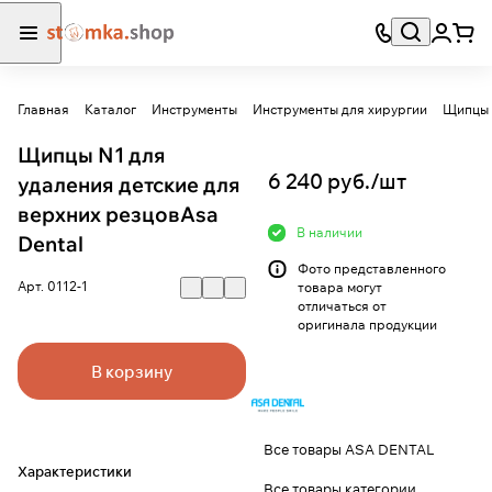
Главная
Каталог
Инструменты
Инструменты для хирургии
Щипцы 
Щипцы N1 для
6 240 руб./
шт
удаления детские для
верхних резцовAsa
В наличии
Dental
Фото представленного
Арт.
0112-1
товара могут
отличаться от
оригинала продукции
В корзину
Все товары ASA DENTAL
Характеристики
Все товары категории