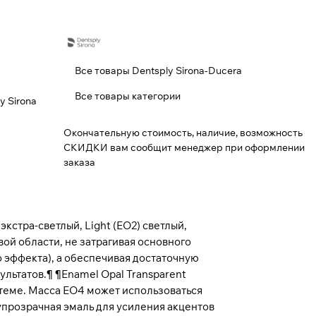
Все товары Dentsply Sirona-Ducera
Все товары категории
y Sirona
Окончательную стоимость, наличие, возможность
СКИДКИ вам сообщит менеджер при оформлении
заказа
кстра-светлый, Light (EO2) светлый,
ой области, не затрагивая основного
о эффекта), а обеспечивая достаточную
льтатов.¶ ¶Enamel Opal Transparent
теме. Масса ЕO4 может использоваться
лупрозрачная эмаль для усиления акцентов