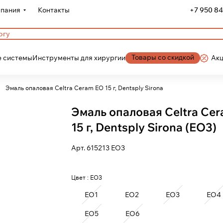
пания
Контакты
+7 950 84
Товары со скидкой
 системы
Инструменты для хирургии
Ак
Эмаль опаловая Celtra Ceram EO 15 г, Dentsply Sirona
Эмаль опаловая Celtra Ce
15 г, Dentsply Sirona (EO3)
Арт.
615213 EO3
Цвет :
EO3
EO1
EO2
EO3
EO4
EO5
EO6