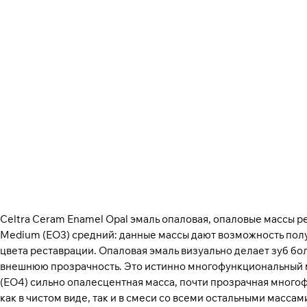
Celtra Ceram Enamel Opal эмаль опаловая, опаловые массы реж
Medium (EO3) средний: данные массы дают возможность полу
цвета реставрации. Опаловая эмаль визуально делает зуб бо
внешнюю прозрачность. Это истинно многофункциональный ма
(EO4) сильно опалесцентная масса, почти прозрачная много
как в чистом виде, так и в смеси со всеми остальными масс