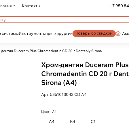
пания
Контакты
+7 950 84
Товары со скидкой
 системы
Инструменты для хирургии
Ак
Хром-дентин Duceram Plus Chromadentin CD 20 г Dentsply Sirona
Хром-дентин Duceram Plus
Chromadentin CD 20 г Dent
Sirona (A4)
Арт.
5361013043 СD A4
Цвет :
A4
A4
B4
C1