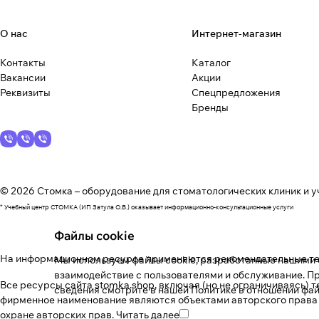
О нас
Интернет-магазин
Контакты
Каталог
Вакансии
Акции
Реквизиты
Спецпредложения
Бренды
© 2026 Стомка – оборудование для стоматологических клиник и у
* Учебный центр СТОМКА (ИП Затула О.В.) оказывает информационно-консультационные услуги
Файлы cookie
На информационном ресурсе применяются
рекомендательные т
Мы используем файлы cookie, разработанные нашими с
взаимодействие с пользователями и обслуживание. Пр
Все ресурсы сайта stomka.shop, включая (но не ограничиваясь) 
сведения смотрите в нашей
Политике в отношении фай
фирменное наименование являются объектами авторского права
охране авторских прав.
Читать далее