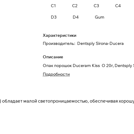
C1
C2
C3
C4
D3
D4
Gum
Характеристики
Производитель
:
Dentsply Sirona-Ducera
Описание
Опак порошок Duceram Kiss O 20г, Dentsply 
Подробности
) обладает малой светопроницаемостью, обеспечивая хорош