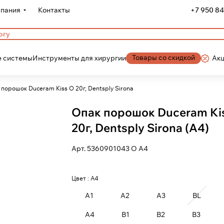
пания
Контакты
+7 950 84
Товары со скидкой
 системы
Инструменты для хирургии
Ак
Опак порошок Duceram Kiss O 20г, Dentsply Sirona
Опак порошок Duceram Ki
20г, Dentsply Sirona (A4)
Арт.
5360901043 О А4
Цвет :
A4
A1
A2
A3
BL
A4
B1
B2
B3