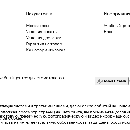
Покупателям
Информаци
Мои заказы
Учебный цен
Условия оплаты
Блог
Условия доставки
Гарантия на товар
Как оформить заказ
чебный центр* для стоматологов
Темная тема
ехнологии
.
пециалистами и третьими лицами, для анализа событий на нашем 
одолжая просмотр страниц нашего сайта, вы принимаете условия
текстовую, графическую, фотографическую и видео информацию, с
лов Cookie
.
 и прав на интеллектуальную собственность, защищены российс