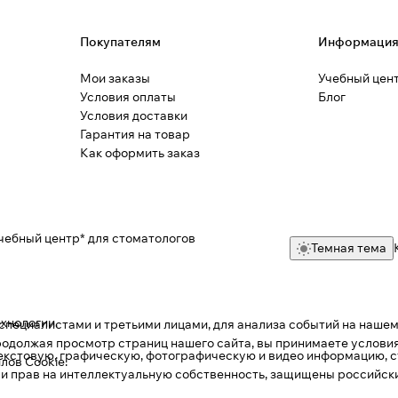
Покупателям
Информаци
Мои заказы
Учебный цен
Условия оплаты
Блог
Условия доставки
Гарантия на товар
Как оформить заказ
чебный центр* для стоматологов
Темная тема
ехнологии
.
пециалистами и третьими лицами, для анализа событий на нашем 
одолжая просмотр страниц нашего сайта, вы принимаете условия
текстовую, графическую, фотографическую и видео информацию, с
лов Cookie
.
 и прав на интеллектуальную собственность, защищены российс