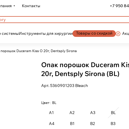
пания
Контакты
+7 950 84
Товары со скидкой
 системы
Инструменты для хирургии
Ак
Опак порошок Duceram Kiss O 20г, Dentsply Sirona
Опак порошок Duceram Ki
20г, Dentsply Sirona (BL)
Арт.
5360901203 Bleach
Цвет :
BL
A1
A2
A3
BL
A4
B1
B2
B3