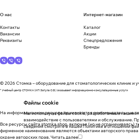
О нас
Интернет-магазин
Контакты
Каталог
Вакансии
Акции
Реквизиты
Спецпредложения
Бренды
© 2026 Стомка – оборудование для стоматологических клиник и у
* Учебный центр СТОМКА (ИП Затула О.В.) оказывает информационно-консультационные услуги
Файлы cookie
На информационном ресурсе применяются
рекомендательные т
Мы используем файлы cookie, разработанные нашими с
взаимодействие с пользователями и обслуживание. Пр
Все ресурсы сайта stomka.shop, включая (но не ограничиваясь) 
сведения смотрите в нашей
Политике в отношении фай
фирменное наименование являются объектами авторского права
охране авторских прав.
Читать далее