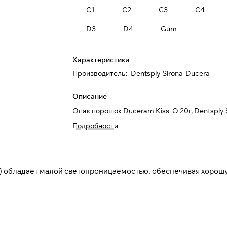
C1
C2
C3
C4
D3
D4
Gum
Характеристики
Производитель
:
Dentsply Sirona-Ducera
Описание
Опак порошок Duceram Kiss O 20г, Dentsply 
Подробности
) обладает малой светопроницаемостью, обеспечивая хорош